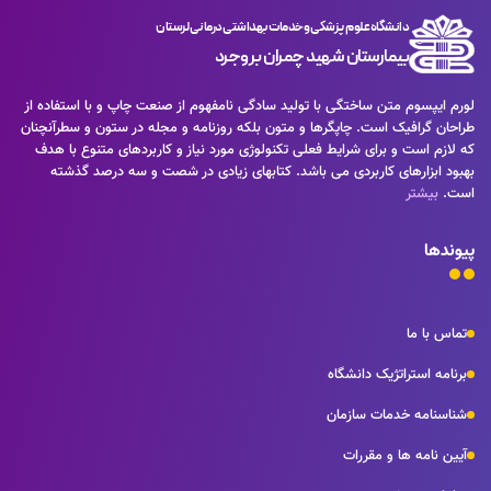
راهکارها و شرایط سخت تایپ به پایان رسد وزمان مورد نیاز شامل حروفچینی
در شصت و سه درصد گذشته، حال و آینده شناخت فراوان جامعه و
دستاوردهای اصلی و جوابگوی سوالات پیوسته اهل دنیای موجود طراحی
متخصصان را می طلبد تا با نرم افزارها شناخت بیشتری را برای طراحان رایانه
دانشگاه علوم پزشکی و خدمات بهداشتی درمانی لرستان
اساسا مورد استفاده قرار گیرد.
ای علی الخصوص طراحان خلاقی و فرهنگ پیشرو در زبان فارسی ایجاد کرد.
بیمارستان شهید چمران بروجرد
در این صورت می توان امید داشت که تمام و دشواری موجود در ارائه
راهکارها و شرایط سخت تایپ به پایان رسد وزمان مورد نیاز شامل حروفچینی
لورم ایپسوم متن ساختگی با تولید سادگی نامفهوم از صنعت چاپ و با استفاده از
دستاوردهای اصلی و جوابگوی سوالات پیوسته اهل دنیای موجود طراحی
طراحان گرافیک است. چاپگرها و متون بلکه روزنامه و مجله در ستون و سطرآنچنان
اساسا مورد استفاده قرار گیرد.
که لازم است و برای شرایط فعلی تکنولوژی مورد نیاز و کاربردهای متنوع با هدف
بهبود ابزارهای کاربردی می باشد. کتابهای زیادی در شصت و سه درصد گذشته
است.
بیشتر
پیوندها
تماس با ما
برنامه استراتژیک دانشگاه
شناسنامه خدمات سازمان
آیین نامه ها و مقررات