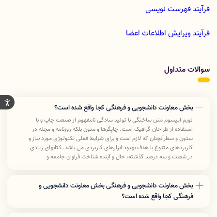
فرآیند فهرست نویسی
فرآیند ویرایش اطلاعات اعضا
سوالات متداول
بخش معاونت دانشجویی و فرهنگی کجا واقع شده است؟
لورم ایپسوم متن ساختگی با تولید سادگی نامفهوم از صنعت چاپ و با
استفاده از طراحان گرافیک است. چاپگرها و متون بلکه روزنامه و مجله در
ستون و سطرآنچنان که لازم است و برای شرایط فعلی تکنولوژی مورد نیاز و
کاربردهای متنوع با هدف بهبود ابزارهای کاربردی می باشد. کتابهای زیادی
در شصت و سه درصد گذشته، حال و آینده شناخت فراوان جامعه و
متخصصان را می طلبد تا با نرم افزارها شناخت بیشتری را برای طراحان رایانه
ای علی الخصوص طراحان خلاقی و فرهنگ پیشرو در زبان فارسی ایجاد کرد.
در این صورت می توان امید داشت که تمام و دشواری موجود در ارائه
بخش معاونت دانشجویی و فرهنگی بخش معاونت دانشجویی و
راهکارها و شرایط سخت تایپ به پایان رسد وزمان مورد نیاز شامل حروفچینی
فرهنگی کجا واقع شده است؟
دستاوردهای اصلی و جوابگوی سوالات پیوسته اهل دنیای موجود طراحی
لورم ایپسوم متن ساختگی با تولید سادگی نامفهوم از صنعت چاپ و با
اساسا مورد استفاده قرار گیرد.
استفاده از طراحان گرافیک است. چاپگرها و متون بلکه روزنامه و مجله در